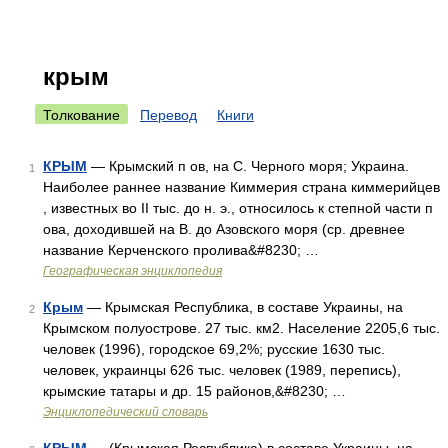
крым
Толкование
Перевод
Книги
КРЫМ
— Крымский п ов, на С. Черного моря; Украина.
1
Наиболее раннее название Киммерия страна киммерийцев
, известных во II тыс. до н. э., относилось к степной части п
ова, доходившей на В. до Азовского моря (ср. древнее
название Керченского пролива&#8230; …
Географическая энциклопедия
Крым
— Крымская Республика, в составе Украины, на
2
Крымском полуострове. 27 тыс. км2. Население 2205,6 тыс.
человек (1996), городское 69,2%; русские 1630 тыс.
человек, украинцы 626 тыс. человек (1989, перепись),
крымские татары и др. 15 районов,&#8230; …
Энциклопедический словарь