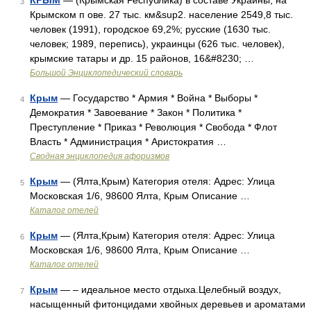
КРЫМ
— (Крымская Республика) в составе Украины, на
3
Крымском п ове. 27 тыс. км&sup2. население 2549,8 тыс.
человек (1991), городское 69,2%; русские (1630 тыс.
человек; 1989, перепись), украинцы (626 тыс. человек),
крымские татары и др. 15 районов, 16&#8230; …
Большой Энциклопедический словарь
Крым
— Государство * Армия * Война * Выборы *
4
Демократия * Завоевание * Закон * Политика *
Преступление * Приказ * Революция * Свобода * Флот
Власть * Администрация * Аристократия …
Сводная энциклопедия афоризмов
Крым
— (Ялта,Крым) Категория отеля: Адрес: Улица
5
Московская 1/6, 98600 Ялта, Крым Описание …
Каталог отелей
Крым
— (Ялта,Крым) Категория отеля: Адрес: Улица
6
Московская 1/6, 98600 Ялта, Крым Описание …
Каталог отелей
Крым
— – идеальное место отдыха.Целебный воздух,
7
насыщенный фитонцидами хвойных деревьев и ароматами