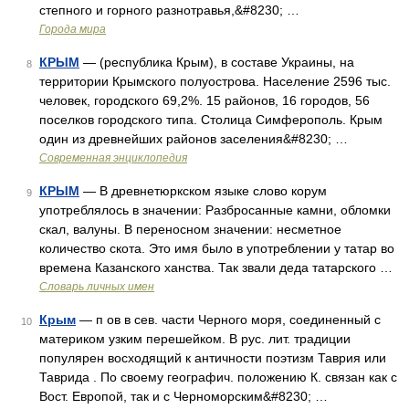
степного и горного разнотравья,&#8230; …
Города мира
КРЫМ
— (республика Крым), в составе Украины, на
8
территории Крымского полуострова. Население 2596 тыс.
человек, городского 69,2%. 15 районов, 16 городов, 56
поселков городского типа. Столица Симферополь. Крым
один из древнейших районов заселения&#8230; …
Современная энциклопедия
КРЫМ
— В древнетюркском языке слово корум
9
употреблялось в значении: Разбросанные камни, обломки
скал, валуны. В переносном значении: несметное
количество скота. Это имя было в употреблении у татар во
времена Казанского ханства. Так звали деда татарского …
Словарь личных имен
Крым
— п ов в сев. части Черного моря, соединенный с
10
материком узким перешейком. В рус. лит. традиции
популярен восходящий к античности поэтизм Таврия или
Таврида . По своему географич. положению К. связан как с
Вост. Европой, так и с Черноморским&#8230; …